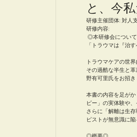
と、今私
研修主催団体: 対人支
研修内容:
 ◎本研修会につい
「トラウマは『治す
トラウマケアの世界
その過酷な半生と革
野有可里氏をお招き
本書の内容を足がか
ピー」の実体験や、
さらに「解離は生存
ピストが無意識に陥
◎概要◎