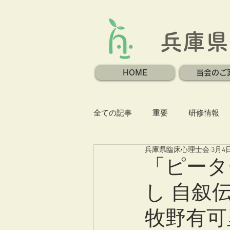
兵庫県
HOME
当会のご
全ての記事
重要
研修情報
兵庫県臨床心理士会
3月4
「ピータ
し 自叙
牧野有可