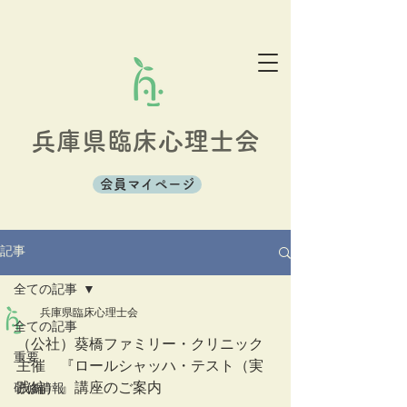
兵庫県臨床心理士会
会員マイページ
記事
全ての記事
兵庫県臨床心理士会
全ての記事
（公社）葵橋ファミリー・クリニック
重要
主催　『ロールシャッハ・テスト（実
践編）』講座のご案内
研修情報