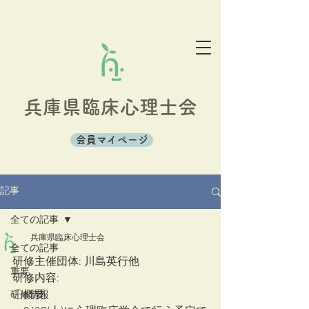
兵庫県臨床心理士会
会員マイページ
記事
全ての記事
兵庫県臨床心理士会
全ての記事
研修主催団体: 川島英行他
重要
研修内容: 
〇概要
研修情報