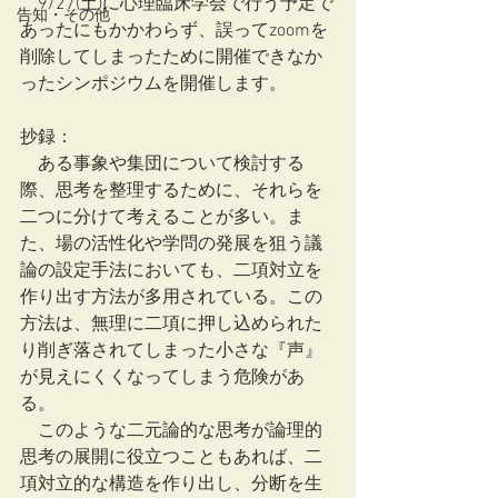
　9/27(土)に心理臨床学会で行う予定で
告知・その他
あったにもかかわらず、誤ってzoomを
削除してしまったために開催できなか
ったシンポジウムを開催します。
抄録：
　ある事象や集団について検討する
際、思考を整理するために、それらを
二つに分けて考えることが多い。ま
た、場の活性化や学問の発展を狙う議
論の設定手法においても、二項対立を
作り出す方法が多用されている。この
方法は、無理に二項に押し込められた
り削ぎ落されてしまった小さな『声』
が見えにくくなってしまう危険があ
る。
　このような二元論的な思考が論理的
思考の展開に役立つこともあれば、二
項対立的な構造を作り出し、分断を生