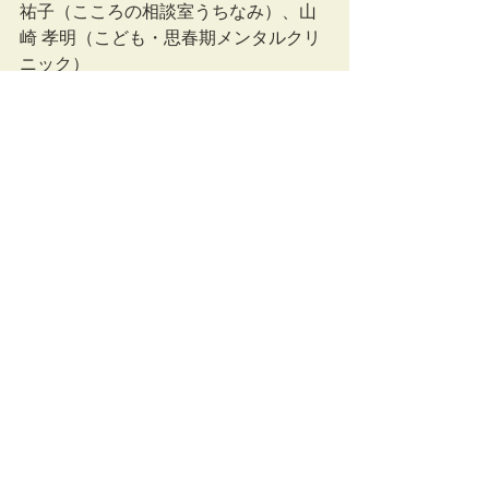
祐子（こころの相談室うちなみ）、山
崎 孝明（こども・思春期メンタルクリ
ニック）
〇場所（zoom）
フォームから申し込まれましたら、
zoomアドレスが表示されます。
〇参加資格　臨床心理士か公認心理師
の資格をお持ちの方、もしくはそれら
の資格取得を目指しておられる大学院
生、その他対人援助職の資格をお持ち
の方
〇参加方法
以下のフォームよりお申し込みくださ
い。
https://forms.gle/HZj3MgmLmRhrwCn4
A