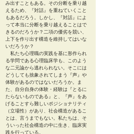
み出すこともある。その分断を乗り越
えるため、『対話』を重ねていくこと
もあるだろう。しかし、『対話』によ
って本当に分断を乗り越えることはで
きるのだろうか？二項の優劣を競い、
上下を作り出す構造を維持してはいな
いだろうか？
　私たち心理職の実践を基に形作られ
る学問である心理臨床学も、このよう
な二元論から逃れられない。そこには
どうしても捨象されてしまう『声』や
体験があるのではないだろうか。ま
た、自分自身の体験・経験は『とるに
たらないものである』と、『声』をあ
げることすら難しいポジショナリティ
（立場性）があり、社会構造があるこ
とは、言うまでもない。私たちは、そ
ういった社会構造の中に生き、臨床実
践を行っている。