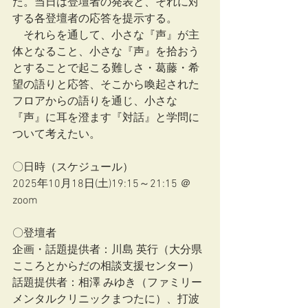
た。当日は登壇者の発表と、それに対
する各登壇者の応答を提示する。
　それらを通して、小さな『声』が主
体となること、小さな『声』を拾おう
とすることで起こる難しさ・葛藤・希
望の語りと応答、そこから喚起された
フロアからの語りを通じ、小さな
『声』に耳を澄ます『対話』と学問に
ついて考えたい。
〇日時（スケジュール）
2025年10月18日(土)19:15～21:15 ＠ 
zoom
〇登壇者
企画・話題提供者：川島 英行（大分県
こころとからだの相談支援センター）
話題提供者：相澤 みゆき（ファミリー
メンタルクリニックまつたに）、打波 