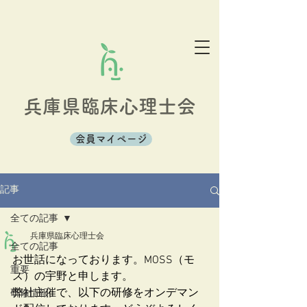
兵庫県臨床心理士会
会員マイページ
記事
全ての記事
兵庫県臨床心理士会
全ての記事
お世話になっております。MOSS（モ
重要
ス）の宇野と申します。
弊社主催で、以下の研修をオンデマン
研修情報