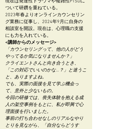
現在は発達性トラウマや複雑性PTSDに
ついて研鑽を重ねている。
2023年春よりオンラインカウンセリン
グ業務に従事し、2024年9月に自身の
相談室を開設。現在は、心理職の支援
にも力を入れている。
<講師からのメッセージ>
「カウンセリングって、他の人がどう
やってるか気になりませんか？」
クライエントさんと向き合うとき、
「この対応でいいのかな…？」と迷うこ
と、ありますよね。
でも、実際の面接を見て学ぶ機会っ
て、意外と少ないもの。
今回の研修では、喪失体験を抱える成
人の架空事例をもとに、私が即興で心
理面接を行いました。
事前の打ち合わせなしのリアルなやり
とりを見ながら、「自分ならどうす