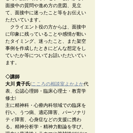
面接中の質問や進め方の意図、見立
て、面接中に迷ったこと等をお伝えい
ただいています。
　クライエント役の方からは、面接中
に印象に残っていることや感情が動い
たタイミング、迷ったこと、また架空
事例を作成したときにどんな想定をし
ていたか等についてお話いただいてい
ます。
◇講師
大川 貴子氏
(
こころの相談室よかよか
代
表、公認心理師・臨床心理士・教育学
修士)
主に精神科・心療内科領域での臨床を
行い、うつ病、適応障害、パーソナリ
ティ障害、心身症などの支援に携わ
る。精神分析学・精神力動論を学び、