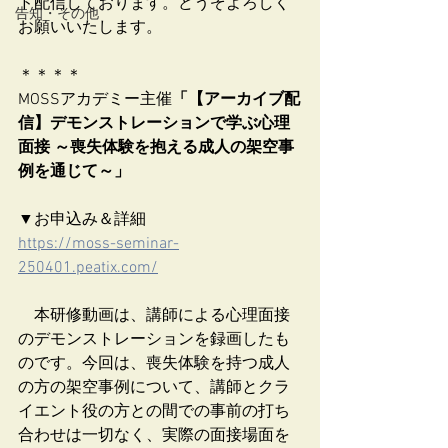
ド配信しております。どうぞよろしく
告知・その他
お願いいたします。
＊＊＊＊
MOSSアカデミー主催
「【アーカイブ配
信】デモンストレーションで学ぶ心理
面接 ～喪失体験を抱える成人の架空事
例を通じて～」
▼お申込み＆詳細
https://moss-seminar-
250401.peatix.com/
　本研修動画は、講師による心理面接
のデモンストレーションを録画したも
のです。今回は、喪失体験を持つ成人
の方の架空事例について、講師とクラ
イエント役の方との間での事前の打ち
合わせは一切なく、実際の面接場面を