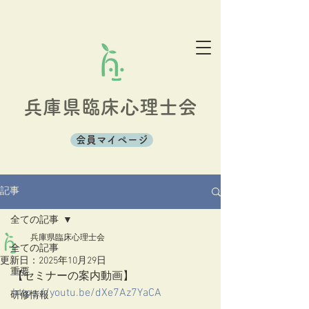
兵庫県臨床心理士会
会員マイページ
記事
全ての記事
兵庫県臨床心理士会
全ての記事
更新日：
2025年10月29日
重要
【セミナーの案内動画】
https://youtu.be/dXe7Az7YaCA
研修情報