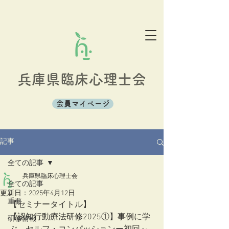
兵庫県臨床心理士会
会員マイページ
記事
全ての記事
兵庫県臨床心理士会
全ての記事
更新日：
2025年4月12日
重要
【セミナータイトル】
【認知行動療法研修2025①】事例に学
研修情報