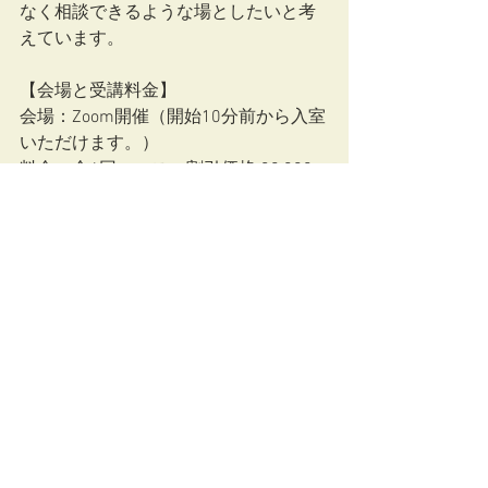
なく相談できるような場としたいと考
えています。
【会場と受講料金】　
会場：Zoom開催（開始10分前から入室
いただけます。）
料金：全6回コース：割引価格 30,000
円（税込）
単回申込の場合：5500円（税込）
【お申し込み方法】
お申し込みは右記のQRコード、もしく
は下記のURLから、ご連絡くださ
い。　　
https://forms.gle/aVXhysYJ4Zx26uwu5
お申し込み期限
全６回コースの方は５月末まで。単回
申込の場合は、開催日の２週間前まで
とします。