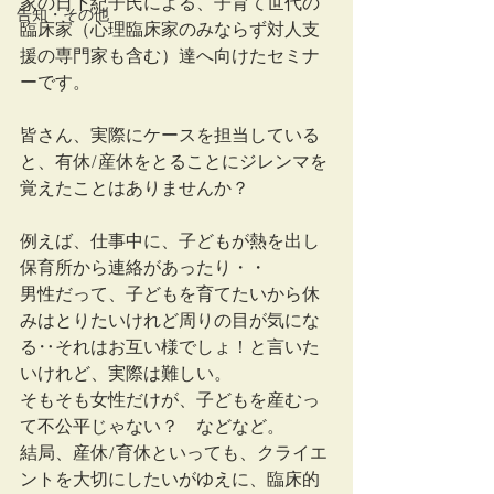
家の日下紀子氏による、子育て世代の
告知・その他
臨床家（心理臨床家のみならず対人支
援の専門家も含む）達へ向けたセミナ
ーです。
皆さん、実際にケースを担当している
と、有休/産休をとることにジレンマを
覚えたことはありませんか？
例えば、仕事中に、子どもが熱を出し
保育所から連絡があったり・・
男性だって、子どもを育てたいから休
みはとりたいけれど周りの目が気にな
る‥それはお互い様でしょ！と言いた
いけれど、実際は難しい。
そもそも女性だけが、子どもを産むっ
て不公平じゃない？　などなど。
結局、産休/育休といっても、クライエ
ントを大切にしたいがゆえに、臨床的