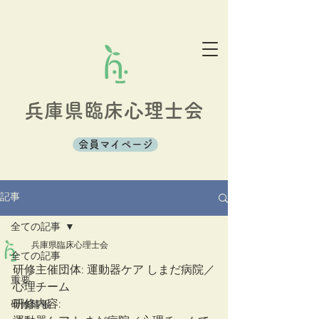
兵庫県臨床心理士会
会員マイページ
記事
全ての記事
兵庫県臨床心理士会
全ての記事
研修主催団体: 運動器ケア しまだ病院／
重要
心理チーム
研修内容: 
研修情報