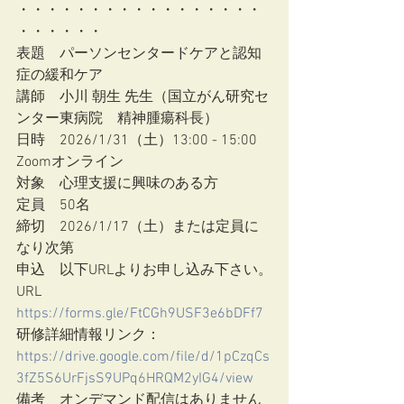
・・・・・・・・・・・・・・・・・
・・・・・・
表題　パーソンセンタードケアと認知
症の緩和ケア
講師　小川 朝生 先生（国立がん研究セ
ンター東病院　精神腫瘍科長）
日時　2026/1/31（土）13:00 - 15:00　
Zoomオンライン
対象　心理支援に興味のある方
定員　50名
締切　2026/1/17（土）または定員に
なり次第
申込　以下URLよりお申し込み下さい。
URL　
https://forms.gle/FtCGh9USF3e6bDFf7
研修詳細情報リンク：
https://drive.google.com/file/d/1pCzqCs
3fZ5S6UrFjsS9UPq6HRQM2yIG4/view
備考　オンデマンド配信はありません