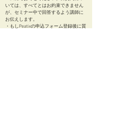
いては、すべてとはお約束できません
が、セミナー中で回答するよう講師に
お伝えします。
・もしPeatixの申込フォーム登録後に質
問が思いついた際はPeatixのメールにて
ご連絡いただくか、心理アセスメント
センターカルトッフェルのお問合せに
てセミナータイトルと共に質問を記入
してご連絡ください。 