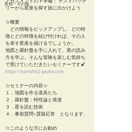
アセスメントの下準備： テストバッテ
告知・その他
リーから星座を探す旅に出かけよう
☆概要
　どの情報をピックアップし、どの特
徴とどの特徴を結び付ければ、その人
を表す星座を描けるでしょうか。
地図と羅針盤を手に入れて、星の読み
方を学ぶ。そんな冒険を楽しむ気持ち
で受けていただきたいセミナーです🌠
https://kartoffel2.peatix.com
☆セミナーの内容☆
１．地図を作る道具たち
２．羅針盤：特性論と発達
３．星を読む技術
４．事前質問+質疑応答　となります。
☆このような方にお勧め