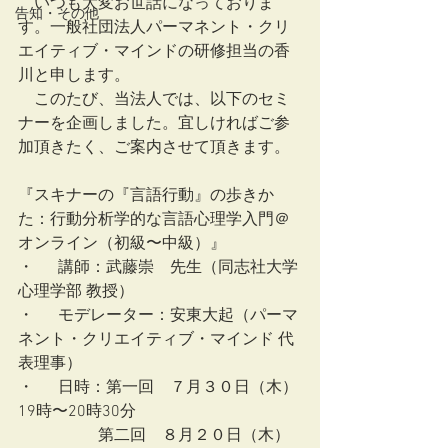
　いつも大変お世話になっておりま
告知・その他
す。一般社団法人パーマネント・クリ
エイティブ・マインドの研修担当の香
川と申します。
　このたび、当法人では、以下のセミ
ナーを企画しました。宜しければご参
加頂きたく、ご案内させて頂きます。
『スキナーの『言語行動』の歩きか
た：行動分析学的な言語心理学入門＠
オンライン（初級〜中級）』
・	講師：武藤崇　先生（同志社大学 
心理学部 教授）
・	モデレーター：安東大起（パーマ
ネント・クリエイティブ・マインド 代
表理事）
・	日時：第一回　７月３０日（木）
19時〜20時30分
　　　　　第二回　８月２０日（木）