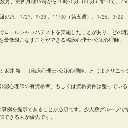
奇数月、第四月曜19時から20時20分（80分）すべて、Zo
/25、7/27、9/28 、11/30（第五週）、1/25、3/22
でロールシャッハテストを実施したことがあり、どの理
を最低限こなすことができる臨床心理士/公認心理師。
：坂井 新　（臨床心理士/公認心理師、とじまクリニッ
公認心理師の有資格者、もしくは資格要件は整っている
は事例を提示できることが必須です。少人数グループで
加できる人が優先です。