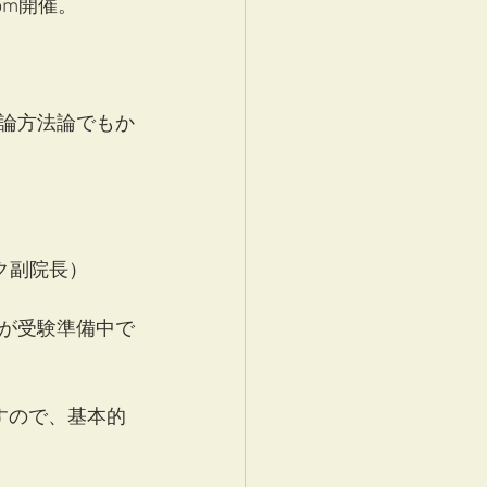
om開催。
論方法論でもか
ク副院長）
が受験準備中で
すので、基本的