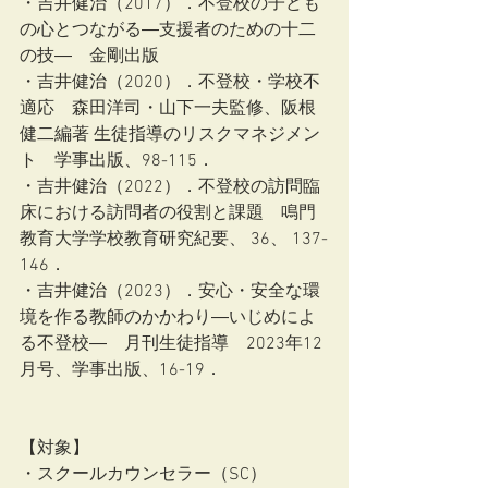
・吉井健治（2017）．不登校の子ども
の心とつながる―支援者のための十二
の技―　金剛出版
・吉井健治（2020）．不登校・学校不
適応　森田洋司・山下一夫監修、阪根
健二編著 生徒指導のリスクマネジメン
ト　学事出版、98-115．
・吉井健治（2022）．不登校の訪問臨
床における訪問者の役割と課題　鳴門
教育大学学校教育研究紀要、 36、 137-
146．
・吉井健治（2023）．安心・安全な環
境を作る教師のかかわり―いじめによ
る不登校―　月刊生徒指導　2023年12
月号、学事出版、16-19．
【対象】
・スクールカウンセラー（SC）