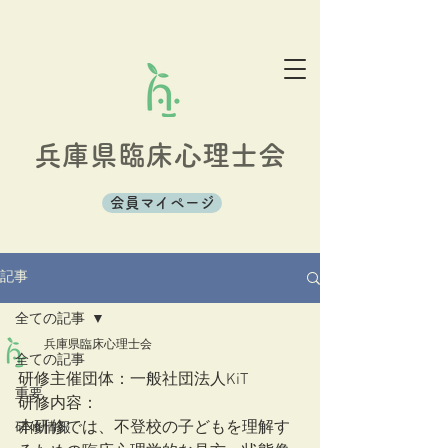
兵庫県臨床心理士会
会員マイページ
記事
全ての記事
兵庫県臨床心理士会
全ての記事
研修主催団体：一般社団法人KiT  
重要
研修内容：
本研修では、不登校の子どもを理解す
研修情報