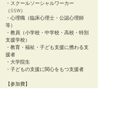
・スクールソーシャルワーカー
（SSW）
・心理職（臨床心理士・公認心理師 
等）
・教員（小学校・中学校・高校・特別
支援学校）
・教育・福祉・子ども支援に携わる支
援者
・大学院生
・子どもの支援に関心をもつ支援者
【参加費】
・ライブ参加 　　5,500円
・録画視聴    　　 5,500円
【お申込み・詳細】
https://kit0621.peatix.com
請求書支払いをご希望の方はメール
（
narusa_2015@yahoo.co.jp
)にてご連絡