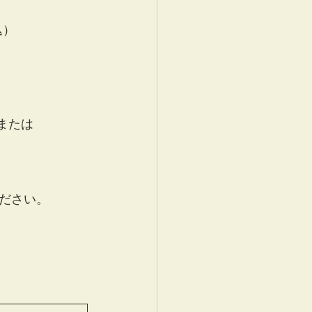
込）
7または
ださい。