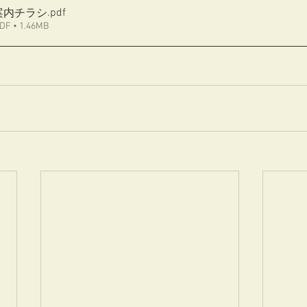
.pdf
案内チラシ
• 1.46MB