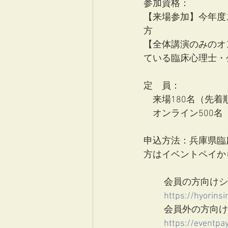
参加資格：
【来場参加】今年度
方
【全体講演のみのオ
ている臨床心理士・
定　員：
　来場180名（先
　オンライン500
申込方法：兵庫県臨
方はイベントペイか
会員の方向けシ
https://hyorinsi
会員外の方向け
https://eventp