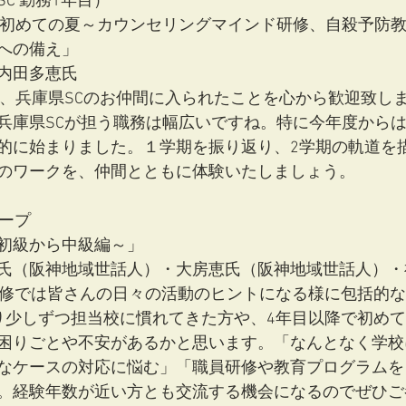
C 勤務1年目）
て初めての夏～カウンセリングマインド研修、自殺予防
への備え」
内田多恵氏　
ん、兵庫県SCのお仲間に入られたことを心から歓迎致し
兵庫県SCが担う職務は幅広いですね。特に今年度から
的に始まりました。１学期を振り返り、2学期の軌道を描
のワークを、仲間とともに体験いたしましょう。
ループ
初級から中級編～」
氏（阪神地域世話人）・大房恵氏（阪神地域世話人）・
研修では皆さんの日々の活動のヒントになる様に包括的
り少しずつ担当校に慣れてきた方や、4年目以降で初め
困りごとや不安があるかと思います。「なんとなく学校
なケースの対応に悩む」「職員研修や教育プログラムを
。経験年数が近い方とも交流する機会になるのでぜひご