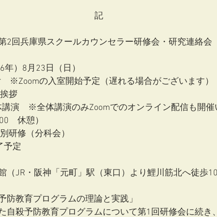
記
度 第2回兵庫県スクールカウンセラー研修会・研究連絡会
6年）8月23日（日）
～　受付　※Zoomの入室開始予定（遅れる場合がございます）
開会挨拶
全体講演　※全体講演のみZoomでのオンライン配信も開
14:00　休憩）
0～　年次別研修（分科会）
　　　16:30　　 終了予定	
館（JR・阪神「元町」駅（東口）より鯉川筋北へ徒歩1
予防教育プログラムの理論と実践」
た自殺予防教育プログラムについて第1回研修会に続き