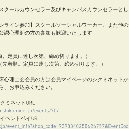
スクールカウンセラー及びキャンパスカウンセラーとし
ンライン参加】スクールソーシャルワーカー、また他の
公認心理師の方の参加も歓迎いたします
着順。定員に達し次第、締め切ります。）
名（先着順。定員に達し次第、締め切ります。）
床心理士会会員の方は会員マイページのシクミネットか
ら、お申込みください。
クミネットURL
n.shikuminet.jp/events/70/
イベントペイURL
ay.jp/event_info?shop_code=9298340258626757&EventC