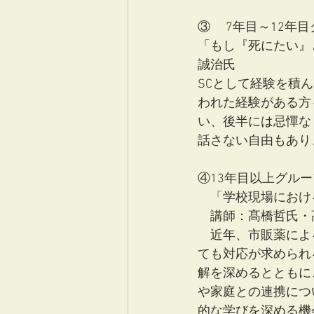
③	7年目～12年
「もし『死にたい』
誠治氏
SCとして経験を積
われた経験がある方
い、後半には忌憚な
話さない自由もあり
④13年目以上グルー
　「学校現場におけ
　講師：髙橋哲氏・
　近年、市販薬によ
ても対応が求められ
解を深めるとともに
や家庭との連携につ
的な学びを深める機