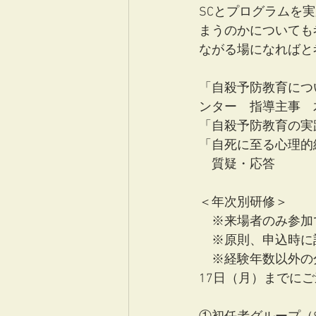
SCとプログラムを
まうのかについても
ながる場になればと
「自殺予防教育につ
ンター　指導主事　
「自殺予防教育の実
「自死に至る心理的
　質疑・応答
＜年次別研修＞
　※来場者のみ参加
　※原則、申込時に
　※経験年数以外の
17日（月）までに