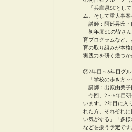
①初任者グループ（S
　「兵庫県SCとし
ム、そして重大事案
　講師：阿部昇氏・
　初年度SCの皆さ
育プログラムなど、
育の取り組みが本格
実践力を研く幾つか
②2年目～6年目グ
　「学校の歩き方～
　講師：出原由美子
　今回、2～6年目
います。2年目に入
れた方、それぞれに
い気がする」「多様
などを扱う予定です