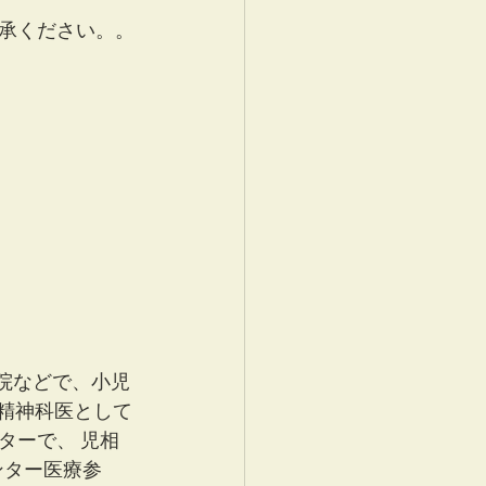
承ください。。
院などで、小児
童精神科医として
ターで、 児相
ンター医療参