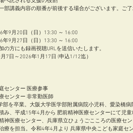
場へ託される支援の役割
一部講義内容の順番が前後する場合がございます。ご了
9月20日（日）13:30 ～ 16:00
9月27日（日）13:30 ～ 16:00
加の方にも録画視聴URLを送信いたします。
月7日～2026年1月17日 (申込1/12迄）
センター 医療参事 
療センター 非常勤医師 
医学部を卒業。大阪大学医学部附属病院小児科、愛染橋病
積み、平成15年4月から 肥前精神医療センターにて児
精神医療センター、兵庫県立ひょうごこころの医療セン
治療を担当。令和4年4月より 兵庫県中央こども家庭セ