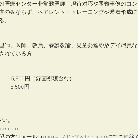
の医療センター非常勤医師。虐待対応や困難事例のコン
療のみならず、ペアレント・トレーニングや愛着形成に
る。 
理師、医師、教員、養護教諭、児童発達や放デイ職員な
されている方
　 5,500円（録画視聴含む）
　 5,500円
ださい。
eatix.com
望の方はメール（
narusa_2015@yahoo.co.jp
)にてご連絡