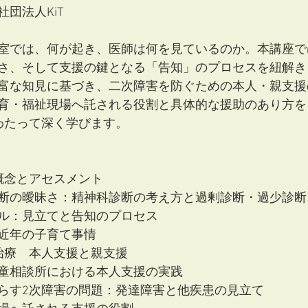
法人KiT  
室では、何が起き、医師は何を見ているのか。本講座で
さ、そして支援の鍵となる「告知」のプロセスを紐解き
富な知見に基づき、二次障害を防ぐための本人・親支援
育・福祉現場へ託される役割と具体的な援助のあり方を
わたって深く学びます。
概念とアセスメント
断の曖昧さ：精神科診断の考え方と過剰診断・過少診断
ル：見立てと告知のプロセス
近年の子育て事情
治療　本人支援と親支援
童相談所における本人支援の実践
らす2次障害の問題：発達障害と他疾患の見立て