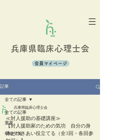
兵庫県臨床心理士会
会員マイページ
記事
全ての記事
兵庫県臨床心理士会
全ての記事
≪対人援助の基礎講座≫
重要
【対人援助家のための気功　自分の身
体とつきあい役立てる（全3回・各回参
研修情報