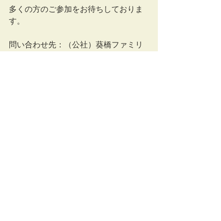
多くの方のご参加をお待ちしておりま
す。
問い合わせ先：（公社）葵橋ファミリ
ー・クリニック
TEL（075）431-9150／FAX（075）
431-9158
研修情報
すべて表示
最新記事