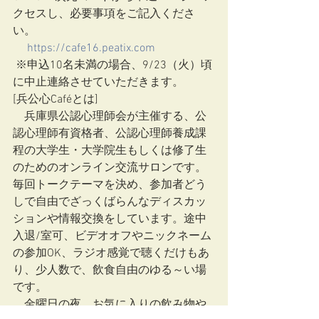
クセスし、必要事項をご記入くださ
い。
https://cafe16.peatix.com
 ※申込10名未満の場合、9/23（火）頃
に中止連絡させていただきます。
[兵公心Caféとは]　
　兵庫県公認心理師会が主催する、公
認心理師有資格者、公認心理師養成課
程の大学生・大学院生もしくは修了生
のためのオンライン交流サロンです。
毎回トークテーマを決め、参加者どう
しで自由でざっくばらんなディスカッ
ションや情報交換をしています。途中
入退/室可、ビデオオフやニックネーム
の参加OK、ラジオ感覚で聴くだけもあ
り、少人数で、飲食自由のゆる～い場
です。
　金曜日の夜、お気に入りの飲み物や