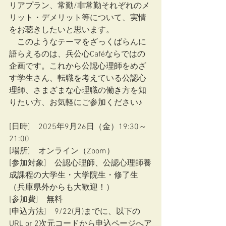
リアプラン、常勤/非常勤それぞれのメ
リット・デメリット等について、実情
をお聴きしたいと思います。
　このようなテーマをざっくばらんに
語らえるのは、兵公心Caféならではの
企画です。これから公認心理師をめざ
す学生さん、転職を考えている公認心
理師、さまざまな心理職の働き方を知
りたい方、お気軽にご参加ください♪
[日時]　2025年9月26日（金）19:30～
21:00
[場所]　オンライン（Zoom）
[参加対象]　公認心理師、公認心理師養
成課程の大学生・大学院生・修了生
（兵庫県外からも大歓迎！）
[参加費]　無料
[申込方法]　9/22(月)までに、以下の
URL or 2次元コードから申込ページへア