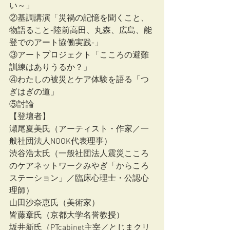
い～」
②基調講演「災禍の記憶を聞くこと、
物語ること-陸前高田、丸森、広島、能
登でのアート協働実践-」
③アートプロジェクト「こころの避難
訓練はありうるか？」
④わたしの被災とケア体験を語る「つ
ぎはぎの道」
⑤討論
【登壇者】
瀬尾夏美氏（アーティスト・作家／一
般社団法人NOOK代表理事）
渋谷浩太氏（一般社団法人震災こころ
のケアネットワークみやぎ「からころ
ステーション」／臨床心理士・公認心
理師）
山田沙奈恵氏（美術家）
皆藤章氏（京都大学名誉教授）
坂井新氏（PTcabinet主宰／とじまクリ