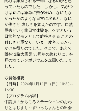
関心は維持される一年になるのかと思
っていたものでした。し かし、気がつ
けば春には急激に熱が冷め、なにもな
かったかのような日常に戻ると、なに
か儚さと 虚しさを覚えたのです。自然
災害という非日常体験を、ケアという
日常的なモノとして維持させる ことの
難しさと重なり、いま一度考えるきっ
かけを得たのでした。そこで、あえて
阪神淡路大震災 30周年の終わりに、神
戸の地でシンポジウムを企画いたしま
した。
◇開催概要
【日時】2026年1月11日（日）10:30～
16:30
【プログラム内容】
①講演「からころステーションのおわ
りとはじまり～すいっちょんとの出会