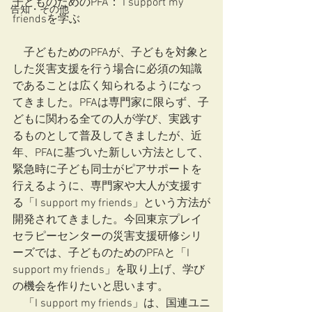
子どものためのPFA： I support my 
告知・その他
friendsを学ぶ
　子どもためのPFAが、子どもを対象と
した災害支援を行う場合に必須の知識
であることは広く知られるようになっ
てきました。PFAは専門家に限らず、子
どもに関わる全ての人が学び、実践す
るものとして普及してきましたが、近
年、PFAに基づいた新しい方法として、
緊急時に子ども同士がピアサポートを
行えるように、専門家や大人が支援す
る「I support my friends」という方法が
開発されてきました。今回東京プレイ
セラピーセンターの災害支援研修シリ
ーズでは、子どものためのPFAと「I 
support my friends」を取り上げ、学び
の機会を作りたいと思います。
　「I support my friends」は、国連ユニ