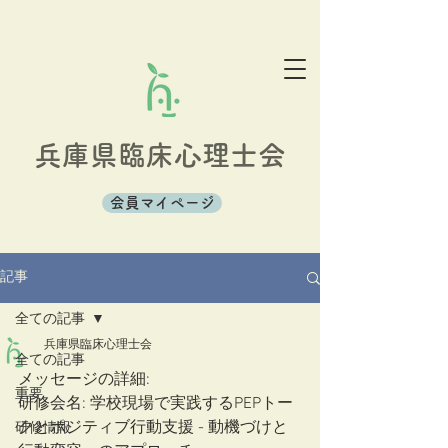
兵庫県臨床心理士会
会員マイページ
記事
全ての記事
兵庫県臨床心理士会
全ての記事
メッセージの詳細:
重要
研修会名: 学校現場で実践するPEPトー
クとポジティブ行動支援 - 動機づけと
研修情報