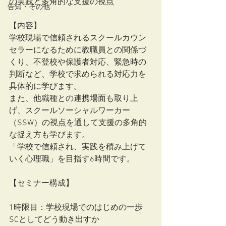
の実践と多角的な支援の視点
告知・その他
【内容】
学校現場で信頼されるスクールカウン
セラーになるために教職員との関係づ
くり、不登校や保護者対応、緊急時の
判断など、学校で求められる対応⼒を
具体的に学びます。
また、他職種との連携場⾯も取り上
げ、スクールソーシャルワーカー
（SSW）の視点を通して⽀援の多⾓的
な捉え⽅も学びます。
「学校で信頼され、実践を積み上げて
いく⼼理職」を⽬指す6時間です。
【セミナー構成】
1時限目：学校現場でのはじめの⼀歩
SCとしてどう動き出すか