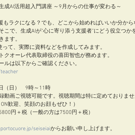
生成AI活用超入門講座 ～9月からの仕事が変わる～
支援もラクになる？でも、どこから始めればいいか分から
そこで、生成AIが“心に寄り添う支援者”にどう役立つか
きます。
５を使って、実際に資料などを作成してみます。
トクオーレ代表取締役の喜田智也が務めます。
ールは以下からご確認ください。
/teacher
1日（日）　9時～11時
録動画ご視聴可能です。視聴期間は特に定めておりませ
ラON歓迎、笑顔のお顔もぜひ！）
800円＋税（一般の方は7500円＋税）
/portocuore.jp/seiseiai
からお願い申し上げます。