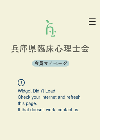
兵庫県臨床心理士会
会員マイページ
Widget Didn’t Load
Check your internet and refresh
this page.
If that doesn’t work, contact us.