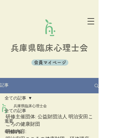
兵庫県臨床心理士会
会員マイページ
記事
全ての記事
兵庫県臨床心理士会
全ての記事
研修主催団体: 公益財団法人 明治安田こ
重要
ころの健康財団
研修内容: 
研修情報