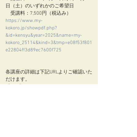
日（土）のいずれかのご希望日
　受講料：7,500円（税込み）
https://www.my-
kokoro.jp/showpdf.php?
&id=kensyu&year=2025&name=my-
kokoro_25114&kind=3&tmp=e08f53f801
e22804ff3d89ec7600f725
各講座の詳細は下記URLよりご確認いた
だけます。
【URL】
https://www.my-
kokoro.jp/seminar/list/
【問い合わせ先】
明治安田こころの健康財団（03-3986-
7021）
研修情報