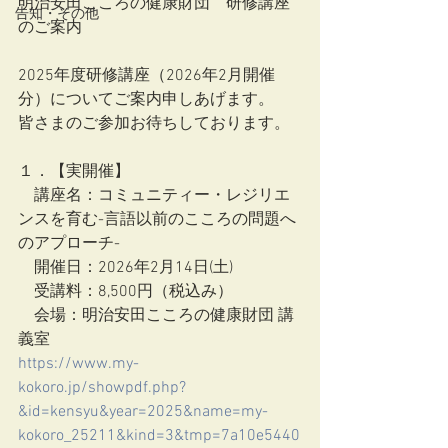
明治安田こころの健康財団　研修講座
告知・その他
のご案内
2025年度研修講座（2026年2月開催
分）についてご案内申しあげます。
皆さまのご参加お待ちしております。
１．【実開催】
　講座名：コミュニティー・レジリエ
ンスを育む-言語以前のこころの問題へ
のアプローチ-
　開催日：2026年2月14日(土)
　受講料：8,500円（税込み）
　会場：明治安田こころの健康財団 講
義室
https://www.my-
kokoro.jp/showpdf.php?
&id=kensyu&year=2025&name=my-
kokoro_25211&kind=3&tmp=7a10e5440