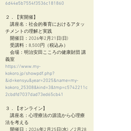
6d44e5b7554f3536c181860
２．【実開催】
　講座名：社会的養育におけるアタッ
チメントの理解と実践
　開催日：2026年2月21日(日)
　受講料：8,500円（税込み）
　会場：明治安田こころの健康財団 講
義室
https://www.my-
kokoro.jp/showpdf.php?
&id=kensyu&year=2025&name=my-
kokoro_25308&kind=3&tmp=c5742211c
2cbdfd7037dad73ed65cb41
３．【オンライン】
　講座名：心理療法の源流から心理療
法を考える
　開催日：2026年2月25日(水) ／2月28