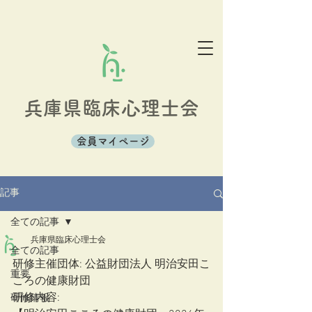
兵庫県臨床心理士会
会員マイページ
記事
全ての記事
兵庫県臨床心理士会
全ての記事
研修主催団体: 公益財団法人 明治安田こ
重要
ころの健康財団
研修内容: 
研修情報