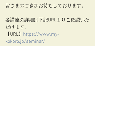
皆さまのご参加お待ちしております。
各講座の詳細は下記URLよりご確認いた
だけます。
【URL】
https://www.my-
kokoro.jp/seminar/
【問い合わせ先】
明治安田こころの健康財団（03-3986-
7021）
研修情報
すべて表示
最新記事