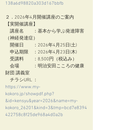
138a6d98820a303d167bbfb
２．2026年4月開催講座のご案内
【実開催講座】
　講座名　　：基本から学ぶ発達障害
（神経発達症）
　開催日　　：2026年4月25日(土)
　申込期限　：2026年4月23日(木)
　受講料　　：8,500円（税込み）
　会場　　　：明治安田こころの健康
財団 講義室
　チラシURL ：
https://www.my-
kokoro.jp/showpdf.php?
&id=kensyu&year=2026&name=my-
kokoro_26201&kind=3&tmp=bcd7e8394
422758c8f25de968a4d0a2b