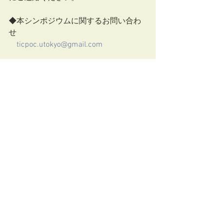
◆本シンポジウムに関するお問い合わ
せ
ticpoc.utokyo@gmail.com
◆TICPOC公式サイト　
https://co-production-training.net/
研修情報
すべて表示
最新記事