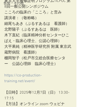
東京大学履修証明プログラムTICPOC 第
告知・その他
8回一般公開シンポジウム
こころの臨床の「こころ」と営み
講演者：（敬称略）
細尾ちあき（ぷるすあるは　看護師）
北野陽子（ぷるすあるは　医師）
木下直紀（臨床精神分析センターひこ
ばえ・臨床心理士、公認心理師）
大平果純（精神医学研究所 附属 東京武
蔵野病院　看護師）
棚岡智子（松戸市立総合医療センタ
ー　公認心理師　臨床心理士）
https://co-production-
training.net/event/
【日時】2025年12月7日（日） 13:30-
17:15
【方法】オンライン zoom ウェビナ