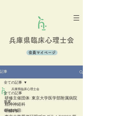
兵庫県臨床心理士会
会員マイページ
記事
全ての記事
兵庫県臨床心理士会
全ての記事
研修主催団体: 東京大学医学部附属病院
重要
精神神経科
研修内容: 
研修情報