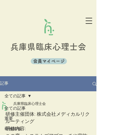
兵庫県臨床心理士会
会員マイページ
記事
全ての記事
兵庫県臨床心理士会
全ての記事
研修主催団体: 株式会社メディカルリク
重要
ルーティング
研修内容: 
研修情報