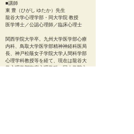
■講師
東 豊（ひがし ゆたか）先生
龍谷大学心理学部・同大学院 教授
医学博士／公認心理師／臨床心理士
関西学院大学卒。九州大学医学部心療
内科、鳥取大学医学部精神神経科医局
長、神戸松蔭女子学院大学人間科学部
心理学科教授等を経て、現在は龍谷大
学心理学部臨床心理学科・同大学院文
学研究科臨床心理学専攻教授を務め
る。システムズアプローチや家族療法
を専門とし、現在も後進の育成をしな
がら臨床現場で支援に携わっている。
「新版 セラピストの技法 システムズア
プローチをマスターする」「マンガで
わかる家族療法」「DVDでわかる 家族
面接のコツ2家族合同面接編」「リフレ