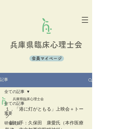
兵庫県臨床心理士会
会員マイページ
記事
全ての記事
兵庫県臨床心理士会
全ての記事
１．「港に灯がともる」上映会＋トー
重要
ク
　話し手：久保田　康愛氏（本作医療
研修情報