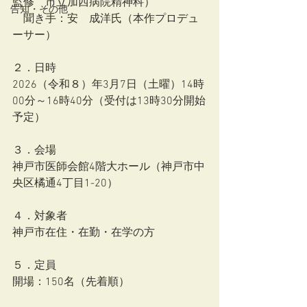
監修　市立加西病院精神科）
告知・その他
　聞き手：安　成洋氏（本作プロデュ
ーサー）
２．日時
2026（令和８）年3月7日（土曜）14時
00分～16時40分（受付は13時30分開始
予定）
３．会場
神戸市医師会館4階大ホール（神戸市中
央区橘通4丁目1-20）
４．対象者
神戸市在住・在勤・在学の方
５．定員
開場：150名（先着順）