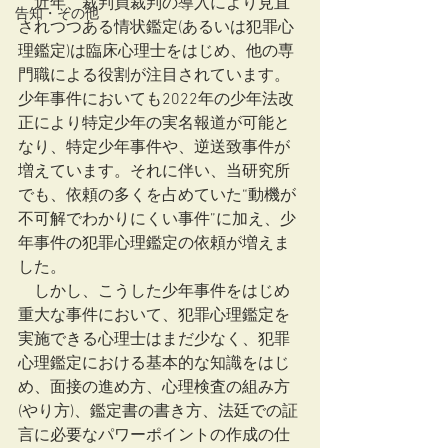
　近年、裁判員裁判の導入により見直
告知・その他
されつつある情状鑑定(あるいは犯罪心
理鑑定)は臨床心理士をはじめ、他の専
門職による役割が注目されています。
少年事件においても2022年の少年法改
正により特定少年の実名報道が可能と
なり、特定少年事件や、逆送致事件が
増えています。それに伴い、当研究所
でも、依頼の多くを占めていた“動機が
不可解でわかりにくい事件”に加え、少
年事件の犯罪心理鑑定の依頼が増えま
した。
　しかし、こうした少年事件をはじめ
重大な事件において、犯罪心理鑑定を
実施できる心理士はまだ少なく、犯罪
心理鑑定における基本的な知識をはじ
め、面接の進め方、心理検査の組み方
(やり方)、鑑定書の書き方、法廷での証
言に必要なパワーポイントの作成の仕