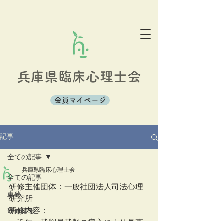
兵庫県臨床心理士会
会員マイページ
記事
全ての記事
兵庫県臨床心理士会
全ての記事
研修主催団体：一般社団法人司法心理
重要
研究所  
研修内容：
研修情報