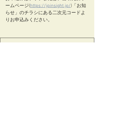
ームページ(
https://jpinsight.jp/
)「お知
らせ」のチラシにある二次元コードよ
りお申込みください。
.pdf
2026犯罪心理鑑定初級講座チラシ
ダウンロード：PDF • 152KB
研修情報
すべて表示
最新記事