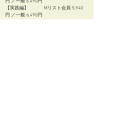
円 ／一般 6,490円
【実践編】　 　　Mリスト会員 5,940
円 ／一般 6,490円
【知識編+実践編】Mリスト会員11,880
円 ／一般12,980円
◆Ｍリストとは（Mリスト会員割引あ
り）
医療専門職限定のこころのお医者さん
口コミサイト（現在、年会費無料）で
す。
【産業メンタルヘルス通年セミナー公
式WEBサイト】をご覧ください
◆お申込み
https://202601kyouiku.peatix.com