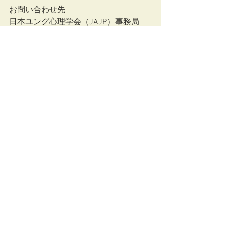
お問い合わせ先
日本ユング心理学会（JAJP）事務局
オンライン事例検討セミナー担当
online_seminar@jajp-jung.info
研修情報
すべて表示
最新記事