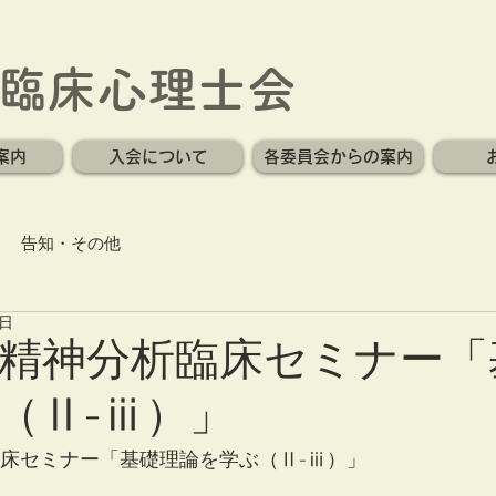
臨床心理士会
案内
入会について
各委員会からの案内
告知・その他
1日
年度精神分析臨床セミナー
（Ⅱ-ⅲ）」
臨床セミナー「基礎理論を学ぶ（Ⅱ-ⅲ）」