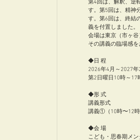
第4回は、解釈、逆
す。第5回は、精神
す。第6回は、終結
義を付置しました。
会場は東京（市ヶ谷
その講義の臨場感を
◆日 程
2026年4月～202
第2日曜日10時～1
◆形 式
講義形式
講義①（10時〜12時
◆会 場
こども・思春期メン