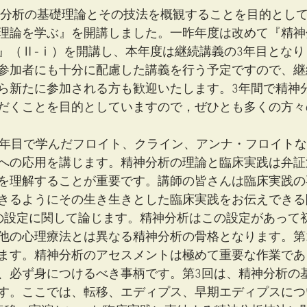
精神分析の基礎理論とその技法を概観することを目的とし
理論を学ぶ』を開講しました。一昨年度は改めて『精神
』（Ⅱ-ⅰ）を開講し、本年度は継続講義の3年目となり
参加者にも十分に配慮した講義を行う予定ですので、継
ら新たに参加される方も歓迎いたします。3年間で精神
だくことを目的としていますので，ぜひとも多くの方々
2年目で学んだフロイト、クライン、アンナ・フロイト
への応用を講じます。精神分析の理論と臨床実践は弁証
を理解することが重要です。講師の皆さんは臨床実践の
きるようにその生き生きとした臨床実践をお伝えできる
の設定に関して論じます。精神分析はこの設定があって
他の心理療法とは異なる精神分析の骨格となります。第
ます。精神分析のアセスメントは極めて重要な作業であ
、必ず身につけるべき事柄です。第3回は、精神分析の
す。ここでは、転移、エディプス、早期エディプスにつ