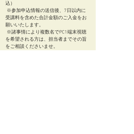
込）　
 ※参加申込情報の送信後、7日以内に
受講料を含めた合計金額のご入金をお
願いいたします。
 ※諸事情により複数名でPC1端末視聴
を希望される方は、担当者までその旨
をご相談くださいませ。
 ※申込手続きが完了されていないアカ
ウントは、当日入室いただけませんの
でご注意くださいませ。
 ご案内ちらしは
 こちら
。
 今回は利用者や家族が抱えるストレス
や不安のウラに隠れている「生きづら
さの根っこ(=スキーマ)」に
 対する理解や見つけ方、スキーマ療法
を活かした関り方や対処法について、
看護師や産業カウンセラー
 として活動されている中川恭子先生よ