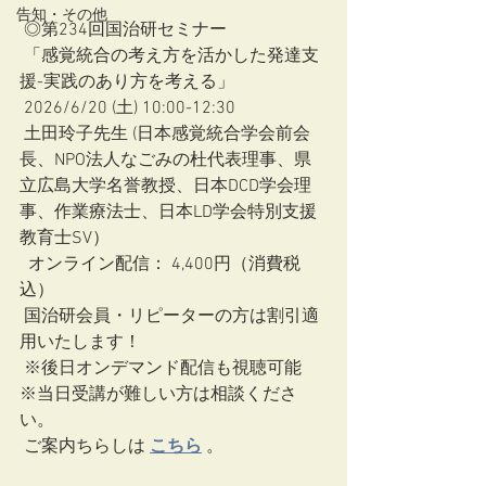
告知・その他
 ◎第234回国治研セミナー
 「感覚統合の考え方を活かした発達支
援-実践のあり方を考える」
 2026/6/20 (土) 10:00-12:30
 土田玲子先生 (日本感覚統合学会前会
長、NPO法人なごみの杜代表理事、県
立広島大学名誉教授、日本DCD学会理
事、作業療法士、日本LD学会特別支援
教育士SV）
  オンライン配信： 4,400円（消費税
込）　
 国治研会員・リピーターの方は割引適
用いたします！
 ※後日オンデマンド配信も視聴可能　
※当日受講が難しい方は相談くださ
い。
 ご案内ちらしは
こちら
。