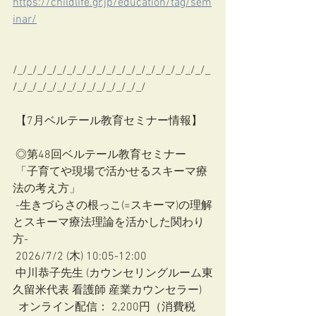
https://childlife.gr.jp/education/tag/sem
inar/
/_/_/_/_/_/_/_/_/_/_/_/_/_/_/_/_/_/_/_/_
/_/_/_/_/_/_/_/_/_/_/_/_/_/
 【7月ベルテール教育セミナー情報】
 ◎第48回ベルテール教育セミナー
 「子育てや現場で活かせるスキーマ療
法の考え方」
 -生きづらさの根っこ(=スキーマ)の理解
とスキーマ療法理論を活かした関わり
方-
 2026/7/2 (木) 10:05-12:00
 中川恭子先生 (カウンセリングルーム東
久留米代表 看護師 産業カウンセラー)
  オンライン配信： 2,200円（消費税