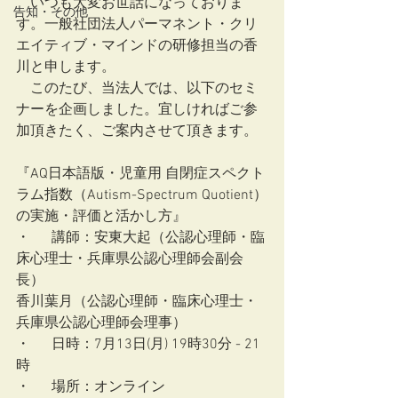
　いつも大変お世話になっておりま
告知・その他
す。一般社団法人パーマネント・クリ
エイティブ・マインドの研修担当の香
川と申します。
　このたび、当法人では、以下のセミ
ナーを企画しました。宜しければご参
加頂きたく、ご案内させて頂きます。
『AQ日本語版・児童用 自閉症スペクト
ラム指数（Autism-Spectrum Quotient）
の実施・評価と活かし方』
・	講師：安東大起（公認心理師・臨
床心理士・兵庫県公認心理師会副会
長）
香川葉月（公認心理師・臨床心理士・
兵庫県公認心理師会理事）
・	日時：7月13日(月) 19時30分 - 21
時
・	場所：オンライン