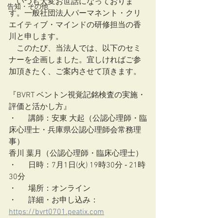
　いつも大変お世話になっておりま
告知・その他
す。一般社団法人パーマネント・クリ
エイティブ・マインドの研修担当の香
川と申します。
　このたび、当法人では、以下のセミ
ナーを企画しました。宜しければご参
加頂きたく、ご案内させて頂きます。
『BVRT ベントン視覚記銘検査の実施・
評価と活かし方』
・	講師：安東 大起（公認心理師・臨
床心理士・兵庫県公認心理師会常務理
事）
香川 葉月（公認心理師・臨床心理士）
・	日時：7月1日(火) 19時30分 ‐ 21時
30分
・	場所：オンライン
・	詳細・お申し込み：
https://bvrt0701.peatix.com