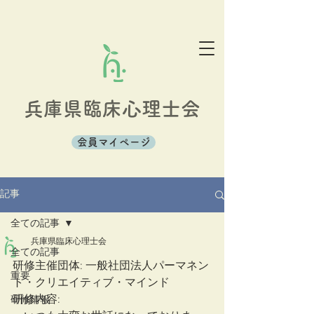
兵庫県臨床心理士会
会員マイページ
記事
全ての記事
兵庫県臨床心理士会
全ての記事
研修主催団体: 一般社団法人パーマネン
重要
ト・クリエイティブ・マインド
研修内容: 
研修情報