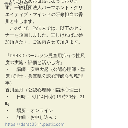
　いつも大変お世話になっておりま
告知・その他
す。一般社団法人パーマネント・クリ
エイティブ・マインドの研修担当の香
川と申します。
　このたび、当法人では、以下のセミ
ナーを企画しました。宜しければご参
加頂きたく、ご案内させて頂きます。
『DSRS-Cバールソン児童用抑うつ性尺
度の実施・評価と活かし方』
・	講師：安東大起（公認心理師・臨
床心理士・兵庫県公認心理師会常務理
事）
香川葉月（公認心理師・臨床心理士）
・	日時： 5月14日(水) 19時30分 - 21
時
・	場所：オンライン
・	詳細・お申し込み：
https://dsrsc0514.peatix.com