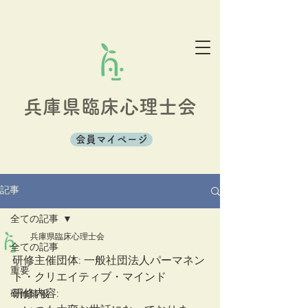
兵庫県臨床心理士会
会員マイページ
記事
全ての記事
兵庫県臨床心理士会
全ての記事
研修主催団体: 一般社団法人パーマネン
重要
ト・クリエイティブ・マインド
研修内容: 
研修情報