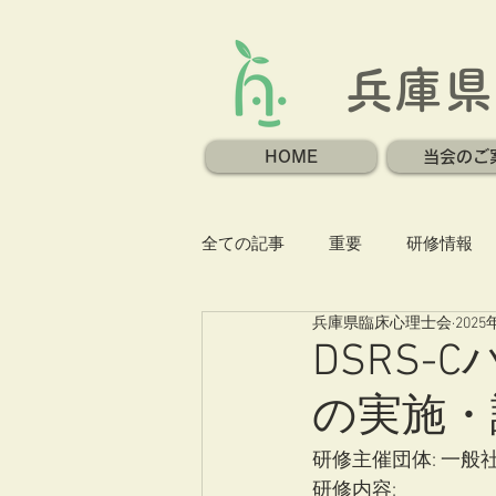
兵庫県
HOME
当会のご
全ての記事
重要
研修情報
兵庫県臨床心理士会
202
DSRS
の実施・
研修主催団体: 一
研修内容: 