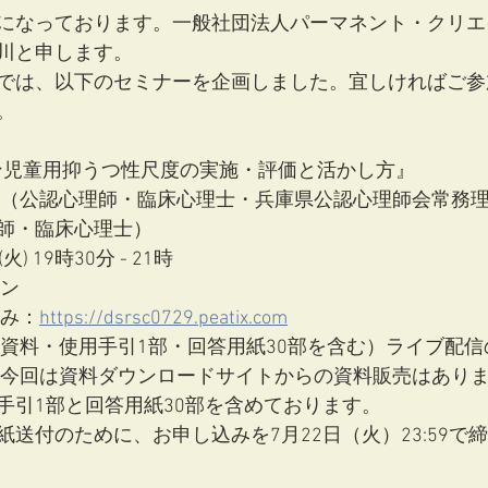
になっております。一般社団法人パーマネント・クリエ
川と申します。
では、以下のセミナーを企画しました。宜しければご参
。
ソン児童用抑うつ性尺度の実施・評価と活かし方』
大起（公認心理師・臨床心理士・兵庫県公認心理師会常務
師・臨床心理士）
(火) 19時30分 - 21時
イン
込み：
https://dsrsc0729.peatix.com
（資料・使用手引1部・回答用紙30部を含む）ライブ配信のみ
て：今回は資料ダウンロードサイトからの資料販売はあり
手引1部と回答用紙30部を含めております。
送付のために、お申し込みを7月22日（火）23:59で