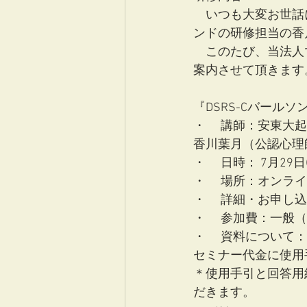
　いつも大変お世話
ンドの研修担当の香
　このたび、当法人
案内させて頂きます
『DSRS-Cバール
・	講師：安東
香川葉月（公認心理
・	日時： 7月29日
・	場所：オンラ
・	詳細・お申し
・	参加費：一般
・	資料につい
セミナー代金に使用
＊使用手引と回答用紙
だきます。