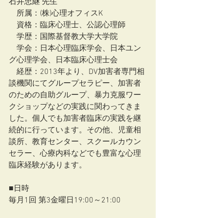
石井忠継 先生
　所属：(株)心理オフィスK
　資格：臨床心理士、公認心理師
　学歴：国際基督教大学大学院
　学会：日本心理臨床学会、日本ユン
グ心理学会、日本臨床心理士会
　経歴：2013年より、DV加害者専門相
談機関にてグループセラピー、加害者
のための自助グループ、暴力克服ワー
クショップなどの実践に関わってきま
した。個人でも加害者臨床の実践を継
続的に行っています。その他、児童相
談所、教育センター、スクールカウン
セラー、心療内科などでも豊富な心理
臨床経験があります。
■日時
毎月1回 第3金曜日19:00～21:00