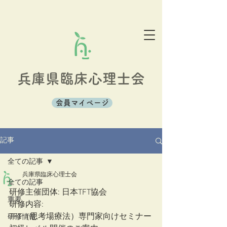
兵庫県臨床心理士会
会員マイページ
記事
全ての記事
兵庫県臨床心理士会
全ての記事
研修主催団体: 日本TFT協会
重要
研修内容: 
TFT（思考場療法）専門家向けセミナー
研修情報