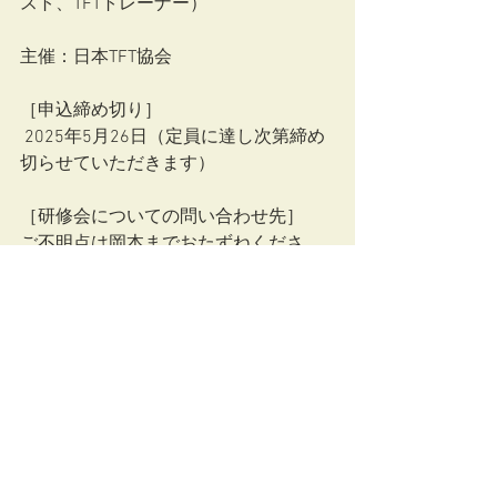
スト、TFTトレーナー）
主催：日本TFT協会
［申込締め切り］
 2025年5月26日（定員に達し次第締め
切らせていただきます）
［研修会についての問い合わせ先］
ご不明点は岡本までおたずねくださ
い。
nokamoto@lt.ritsumei.ac.jp
［申し込み方法］
下記申し込みフォームよりお申込みく
ださい。
https://forms.gle/McwmamYqQHnoeink
6