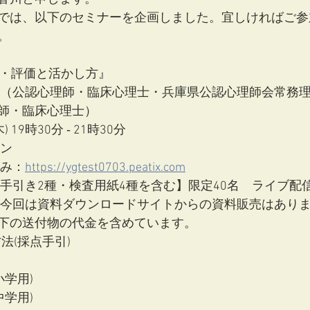
では、以下のセミナーを企画しました。宜しければご参
。
施・評価と活かし方』
大起（公認心理師・臨床心理士・兵庫県公認心理師会常務
師・臨床心理士）
) 19時30分 ‐ 21時30分
イン
込み：
https://ygtest0703.peatix.com
【手引き2種・検査用紙4種を含む】限定40名　ライブ配信の
て：今回は資料ダウンロードサイトからの資料販売はあり
下の送付物の代金を含めています。
法(採点手引)
き
小学用)
中学用)