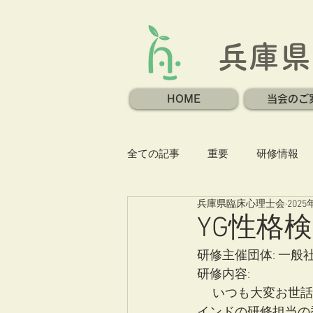
兵庫県
HOME
当会のご
全ての記事
重要
研修情報
兵庫県臨床心理士会
2025
YG性格
研修主催団体: 一
研修内容:
 　いつも大変お世話になっております。一般社団法人パーマネント・クリエイティブ・マ
インドの研修担当の