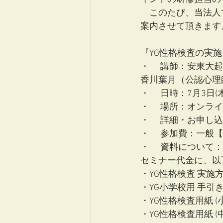
　このたび、当法人
案内させて頂きます
『YG性格検査の実
・	講師：安東
香川葉月（公認心理
・	日時：7月3日(木
・	場所：オンラ
・	詳細・お申し
・	参加費：一般
・	資料につい
セミナー代金に、以
・YG性格検査 実施方
・YG小学校用 手引
・YG性格検査用紙 (
・YG性格検査用紙 (