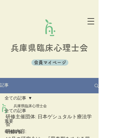
兵庫県臨床心理士会
会員マイページ
記事
全ての記事
兵庫県臨床心理士会
全ての記事
研修主催団体: 日本ゲシュタルト療法学
重要
会
研修内容: 
研修情報