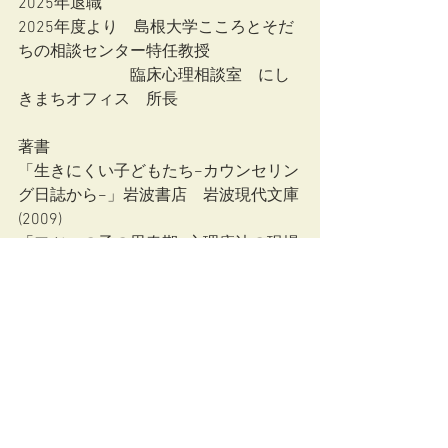
2025年退職
2025年度より　島根大学こころとそだ
ちの相談センター特任教授
　　　　　　　臨床心理相談室　にし
きまちオフィス　所長
著書　　
「生きにくい子どもたち−カウンセリン
グ日誌から−」岩波書店　岩波現代文庫
(2009)
「フツーの子の思春期−心理療法の現場
から−」岩波書店（2009）
「好きなのにはワケがある！—宮崎ア
ニメと思春期のこころー」ちくまプリ
マー新書（2013）
「思春期をめぐる冒険−心理療法と村上
春樹の世界−」増補版　創元こころ文庫
（2016）
「思春期心性とサブカルチャー　現代