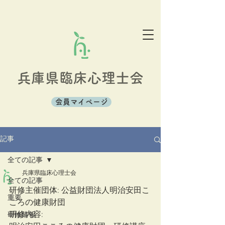
兵庫県臨床心理士会
会員マイページ
記事
全ての記事
兵庫県臨床心理士会
全ての記事
研修主催団体: 公益財団法人明治安田こ
重要
ころの健康財団
研修内容: 
研修情報