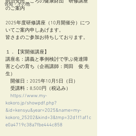
明治安田こころの健康財団　研修講座
告知・その他
のご案内
2025年度研修講座（10月開催分）につ
いてご案内申しあげます。
皆さまのご参加お待ちしております。
１．【実開催講座】
講座名：講義と事例検討で学ぶ発達障
害と心の育ち（企画講師：岡田　俊 先
生）
　開催日：2025年10月5日（日）
　受講料：8,500円（税込み）
https://www.my-
kokoro.jp/showpdf.php?
&id=kensyu&year=2025&name=my-
kokoro_25202&kind=3&tmp=32d1f1af1c
e0a4719c38a7fbe444c858