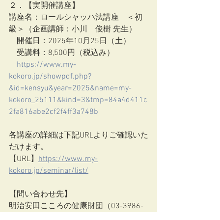
２．【実開催講座】
講座名：ロールシャッハ法講座　＜初
級＞（企画講師：小川　俊樹 先生）
　開催日：2025年10月25日（土）
　受講料：8,500円（税込み）
https://www.my-
kokoro.jp/showpdf.php?
&id=kensyu&year=2025&name=my-
kokoro_25111&kind=3&tmp=84a4d411c
2fa816abe2cf2f4ff3a748b
各講座の詳細は下記URLよりご確認いた
だけます。
【URL】
https://www.my-
kokoro.jp/seminar/list/
【問い合わせ先】
明治安田こころの健康財団（03-3986-
7021）